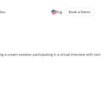
dies
Eng
Book a Demo
De