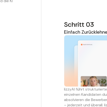
d die KI
Schritt 03
Einfach Zurücklehne
lizzyAI führt strukturie
einzelnen Kandidaten dur
absolvieren die Bewerbe
– jederzeit und überall. l