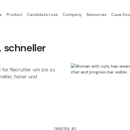
e
Product
Candidate Love
Company
Resources
Case Stu
, schneller
 für Recruiter um bis zu
ller, fairer und
TRUSTED BY