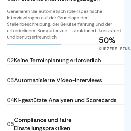
Generieren Sie automatisch rollenspezifische
Interviewfragen auf der Grundlage der
Stellenbeschreibung, der Berufserfahrung und der
erforderlichen Kompetenzen – strukturiert, konsistent
und benutzerfreundlich.
50%
KÜRZERE EINS
02
Keine Terminplanung erforderlich
Die Kandidaten führen die Vorstellungsgespräche in
ihrer Freizeit. Kein Hin- und Her-Mailen, keine
03
Automatisierte Video-Interviews
Terminkoordination – das spart den
Personalvermittlern mehrere Stunden pro Stelle.
lizzyAI führt strukturierte, asynchrone Video-
Interviews durch, stellt den Kandidaten die richtigen
04
KI-gestützte Analysen und Scorecards
Fragen und sorgt für ein einheitliches Interviewerlebnis
für jeden Bewerber.
Analysieren Sie automatisch die Antworten der
Bewerber und erstellen Sie standardisierte
Compliance und faire
05
Bewertungsbögen, damit Personalverantwortliche die
Einstellungspraktiken