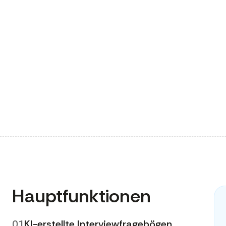
Hauptfunktionen
01
KI-erstellte Interviewfragebögen