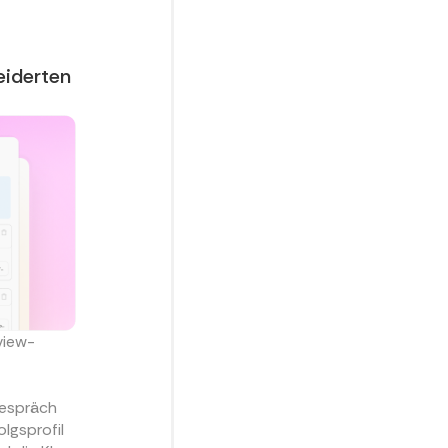
iderten
view-
Gespräch
lgsprofil