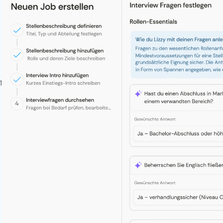
70%
TELLUNGSZEIT
WENIGER AUFWAND FÜR
RECRUITER