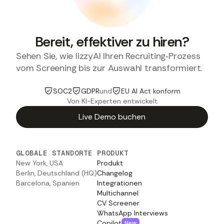
Bereit, effektiver zu hiren?
Sehen Sie, wie lizzyAI Ihren Recruiting‑Prozess
vom Screening bis zur Auswahl transformiert.
SOC2
GDPR
und
EU AI Act konform
Von KI-Experten entwickelt
Live Demo buchen
GLOBALE STANDORTE
PRODUKT
New York, USA
Produkt
Berlin, Deutschland (HQ)
Changelog
Barcelona, Spanien
Integrationen
Multichannel
CV Screener
WhatsApp Interviews
Copilot
New