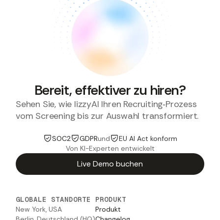
Bereit, effektiver zu hiren?
Sehen Sie, wie lizzyAI Ihren Recruiting‑Prozess
vom Screening bis zur Auswahl transformiert.
SOC2
GDPR
und
EU AI Act konform
Von KI-Experten entwickelt
Live Demo buchen
GLOBALE STANDORTE
PRODUKT
New York, USA
Produkt
Berlin, Deutschland (HQ)
Changelog