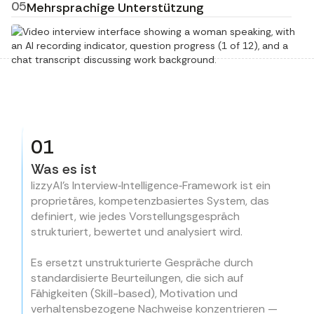
Zentralisieren Sie Scorecards, Notizen und
05
Mehrsprachige Unterstützung
Bewerbungsgesprächen in objektive,
Wählen Sie die Kompetenzen, Fragetypen und
Empfehlungen in einem gemeinsamen
vergleichbare Daten – und verschafft Recruiting-
Bewertungsgewichtungen aus, die auf das
Arbeitsbereich.
Führen Sie Vorstellungsgespräche weltweit in der
Teams so sofortige Klarheit über die Eignung der
Einstellungsverfahren oder das Führungsmodell
bevorzugten Sprache der Kandidaten.
Kandidaten.
Ihres Unternehmens abgestimmt sind.
Recruiter und Hiring Manager können
Erkenntnisse gemeinsam auswerten – für
Lizzy gewährleistet kulturelle und sprachliche
schnellere, evidenzbasierte
Konsistenz und unterstützt so wahrhaft globale
Einstellungsentscheidungen.
Recruiting-Prozesse.
01
Was es ist
lizzyAI's Interview‑Intelligence‑Framework ist ein
proprietäres, kompetenzbasiertes System, das
definiert, wie jedes Vorstellungsgespräch
strukturiert, bewertet und analysiert wird.
Es ersetzt unstrukturierte Gespräche durch
standardisierte Beurteilungen, die sich auf
Fähigkeiten (Skill-based), Motivation und
verhaltensbezogene Nachweise konzentrieren —