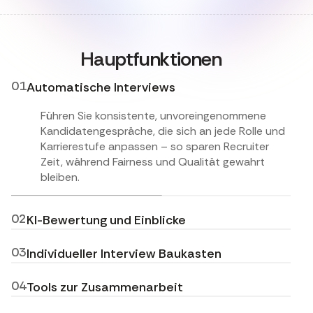
Hauptfunktionen
01
Automatische Interviews
Führen Sie konsistente, unvoreingenommene
Kandidatengespräche, die sich an jede Rolle und
Karrierestufe anpassen – so sparen Recruiter
Zeit, während Fairness und Qualität gewahrt
bleiben.
02
KI-Bewertung und Einblicke
Erstellen Sie Scorecards in Echtzeit, die
03
Individueller Interview Baukasten
Fähigkeiten, Motivation und
Verhaltensindikatoren messen.
Erstellen oder passen Sie Interviews mit voller
04
Tools zur Zusammenarbeit
Flexibilität an.
Lizzy übersetzt Antworten aus